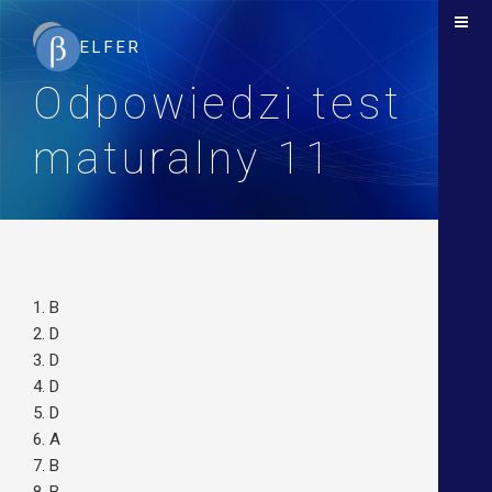
Odpowiedzi test
maturalny 11
1. B
2. D
3. D
4. D
5. D
6. A
7. B
8. B