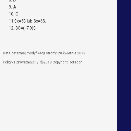
9. A
10. C
11.$x=5$ lub $x=6$.
12. $C=(-7,9)$
Data ostatniej modyfikacji strony: 28 kwietnia 2019
Polityka prywatności
ⓒ2018 Copyright Rotadon