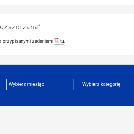
rozszerzana”
ę z przypisanymi zadaniami
tu
.
Archiwa
Kategorie