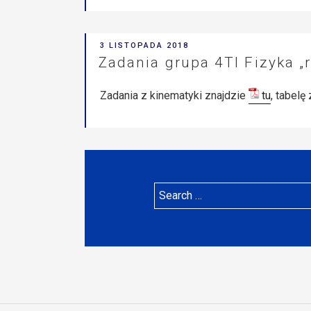
POSTED
3 LISTOPADA 2018
ON
Zadania grupa 4TI Fizyka „
Zadania z kinematyki znajdzie
tu
, tabel
Search
for: