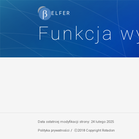
Funkcja w
Data ostatniej modyfikacji strony: 24 lutego 2025
Polityka prywatności
ⓒ2018 Copyright Rotadon