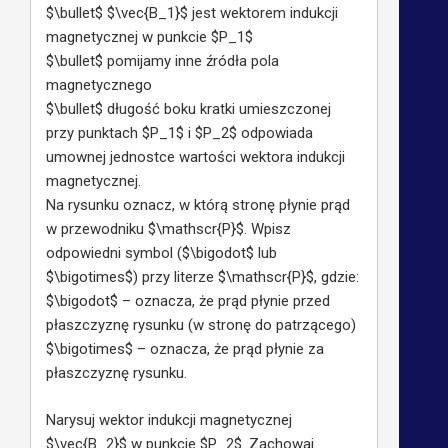
$\bullet$ $\vec{B_1}$ jest wektorem indukcji
magnetycznej w punkcie $P_1$
$\bullet$ pomijamy inne źródła pola
magnetycznego
$\bullet$ długość boku kratki umieszczonej
przy punktach $P_1$ i $P_2$ odpowiada
umownej jednostce wartości wektora indukcji
magnetycznej.
Na rysunku oznacz, w którą stronę płynie prąd
w przewodniku $\mathscr{P}$. Wpisz
odpowiedni symbol ($\bigodot$ lub
$\bigotimes$) przy literze $\mathscr{P}$, gdzie:
$\bigodot$ – oznacza, że prąd płynie przed
płaszczyznę rysunku (w stronę do patrzącego)
$\bigotimes$ – oznacza, że prąd płynie za
płaszczyznę rysunku.
Narysuj wektor indukcji magnetycznej
$\vec{B_2}$ w punkcie $P_2$. Zachowaj