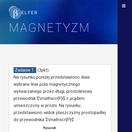
MAGNETYZM
Zadanie 1
(3pkt)
Na rysunku poniżej przedstawiono dwie
wybrane linie pola magnetycznego
wytwarzanego przez długi, prostoliniowy
przewodnik $\mathscr{P}$ z prądem
umieszczony w próżni. Na rysunku
przedstawiono widok płaszczyzny prostopadłej
do przewodnika $\mathscr{P}$.