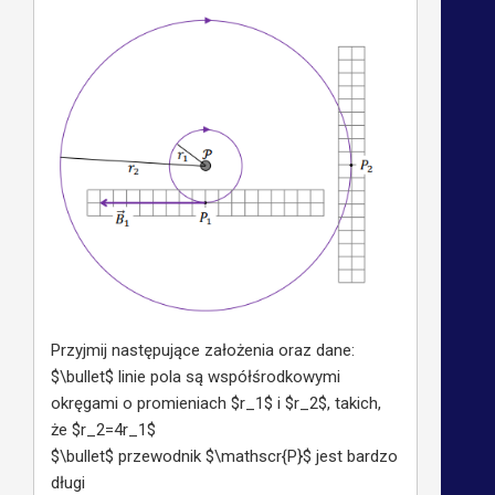
Przyjmij następujące założenia oraz dane:
$\bullet$ linie pola są współśrodkowymi
okręgami o promieniach $r_1$ i $r_2$, takich,
że $r_2=4r_1$
$\bullet$ przewodnik $\mathscr{P}$ jest bardzo
długi