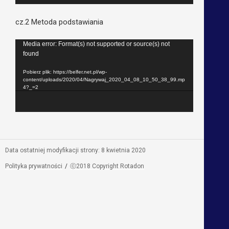
cz.2 Metoda podstawiania
Odtwarzacz
Media error: Format(s) not supported or source(s) not
found
video
Pobierz plik: https://belfer.net.pl/wp-
content/uploads/2020/04/Nagrywaj_2020_04_08_10_50_38_99.mp
4?_=2
Data ostatniej modyfikacji strony: 8 kwietnia 2020
Polityka prywatności
ⓒ2018 Copyright Rotadon