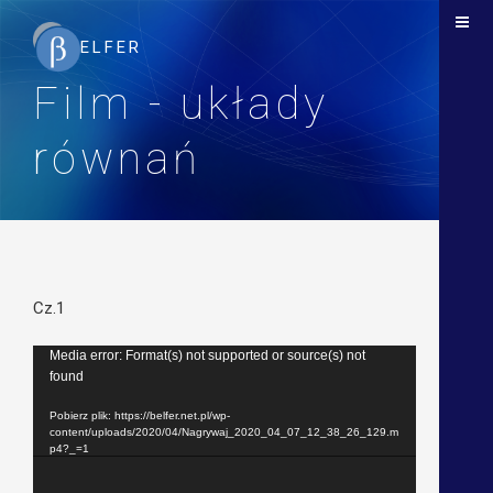
Film - układy
równań
Cz.1
Odtwarzacz
Media error: Format(s) not supported or source(s) not
found
video
Pobierz plik: https://belfer.net.pl/wp-
content/uploads/2020/04/Nagrywaj_2020_04_07_12_38_26_129.m
p4?_=1