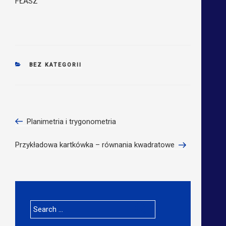
FŁASZ
CATEGORIES
BEZ KATEGORII
Nawigacja
Previous
Planimetria i trygonometria
wpisu
Post
Next
Przykładowa kartkówka – równania kwadratowe
Post
Search
for: