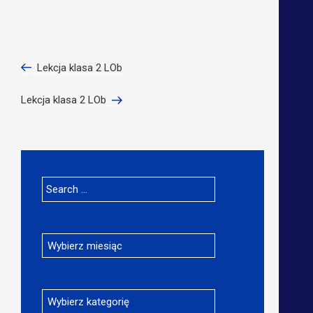
Nawigacja
Previous
Lekcja klasa 2 LOb
wpisu
Post
Next
Lekcja klasa 2 LOb
Post
Search
for:
Archiwa
Kategorie