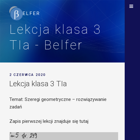
Lekcja klasa 3
TIa - Belfer
POSTED
2 CZERWCA 2020
ON
Lekcja klasa 3 TIa
Temat: Szeregi geometryczne – rozwiązywanie
zadań
Zapis pierwszej lekcji znajduje się tutaj
Odtwarzacz