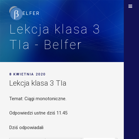
Lekcja klasa 3
TIa - Belfer
POSTED
8 KWIETNIA 2020
ON
Lekcja klasa 3 TIa
Temat: Ciągi monotoniczne.
Odpowiedzi ustne dziś 11.45
Dziś odpowiadali