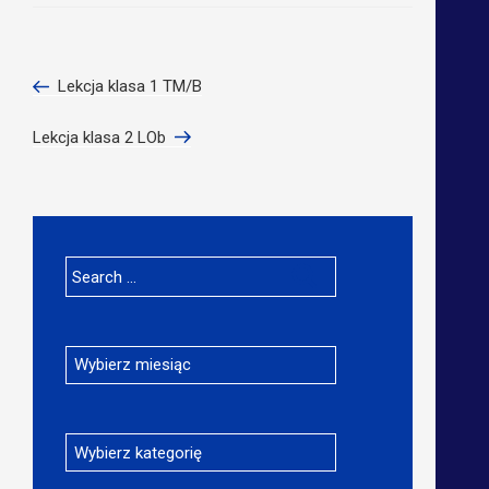
Nawigacja
Previous
Lekcja klasa 1 TM/B
wpisu
Post
Next
Lekcja klasa 2 LOb
Post
Search
for:
Archiwa
Kategorie