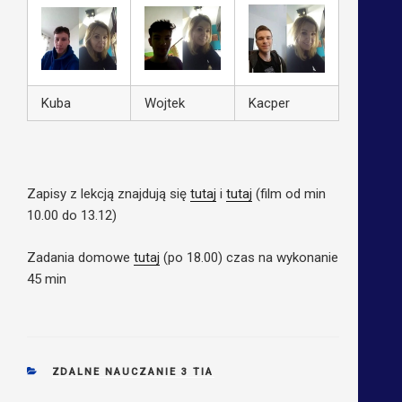
Kuba
Wojtek
Kacper
Zapisy z lekcją znajdują się
tutaj
i
tutaj
(film od min
10.00 do 13.12)
Zadania domowe
tutaj
(po 18.00) czas na wykonanie
45 min
CATEGORIES
ZDALNE NAUCZANIE 3 TIA